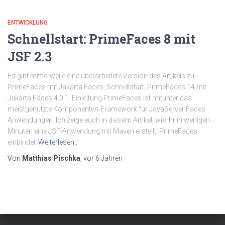
ENTWICKLUNG
Schnellstart: PrimeFaces 8 mit
JSF 2.3
Es gibt mittlerweile eine überarbeitete Version des Artikels zu
PrimeFaces mit Jakarta Faces: Schnellstart: PrimeFaces 14 mit
Jakarta Faces 4.0 1. Einleitung PrimeFaces ist mitunter das
meistgenutzte Komponenten-Framework für JavaServer Faces
Anwendungen. Ich zeige euch in diesem Artikel, wie ihr in wenigen
Minuten eine JSF-Anwendung mit Maven erstellt, PrimeFaces
einbindet
Weiterlesen…
Von
Matthias Pischka
, vor
6 Jahren